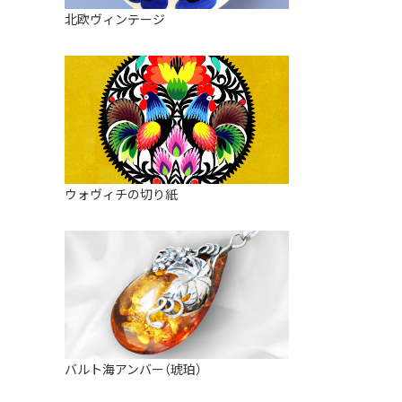
皿
アロマポット
北欧ヴィンテージ
ストレーナーボウル（水切り）
すべて見る
キャンドルインテリア
すべて見る
バスケット
装飾用タイル・プレート
ミニチュア
天使さま
ウォヴィチの切り紙
置物
カードスタンド
マグネット
すべて見る
バルト海アンバー（琥珀）