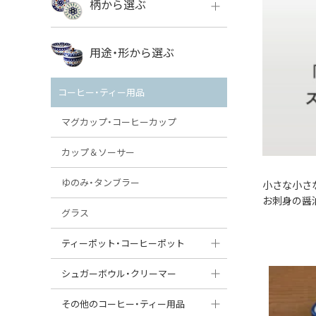
柄から選ぶ
VENA
ボレス
用途・形から選ぶ
ミレナ
VENA
その他のメーカー
コーヒー・ティー用品
ミレナ
マグカップ・コーヒーカップ
カップ＆ソーサー
ゆのみ・タンブラー
小さな小さ
お刺身の醤
グラス
ティーポット・コーヒーポット
ティーポット
シュガーボウル・クリーマー
コーヒーポット
シュガーボウル
その他のコーヒー・ティー用品