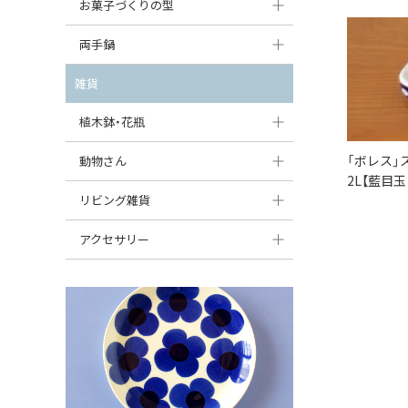
大型（24cm〜）
お菓子づくりの型
たまご型プレート
オーバルボウル
ガーリックキャニスター
アイスクリームカップ
中型（18〜24cm）
パウンド型
両手鍋
ハート型プレート
ハートボウル
チーズレディ
ケーキスタンド
お一人用・小型（〜18cm）
マフィン型
変形プレート
チュリーン
雑貨
葉っぱ型ボウル
チーズケース
カトラリー
ラウンドオーブンディッシュ（丸型）
すべて見る
分割ディッシュ
キャセロール
植木鉢・花瓶
りんご型ボウル
バターディッシュ
はしおき・カトラリーレスト
スクエアオーブンディッシュ
すべて見る
すべて見る
いちご型ボウル
植木鉢
「ボレス」
動物さん
六角形ポット
すべて見る
2L【藍目
オーバルオーブンディッシュ
星型ボウル
花瓶
フィギュア・置物
リビング雑貨
ボトル
すべて見る
舟型ボウル
すべて見る
貯金箱
すべて見る
スツール
アクセサリー
スープカップ
小物入れ
時計
ビーズ
そば猪口・フリーカップ
花器
バス・洗面用品
ペンダントトップ
ココット
オーナメント
家具小物
すべて見る
薬味入れ
クリーマー
小物入れ
ミキシングボウル