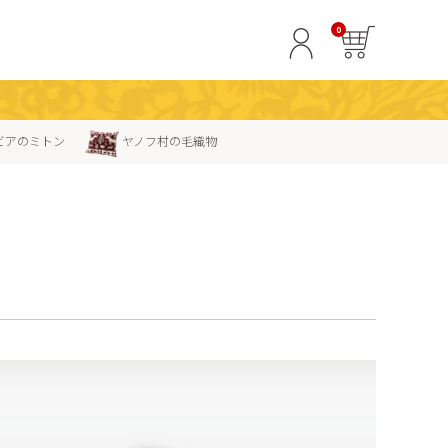
0
ビアのミトン
ヤノフ村の毛織物