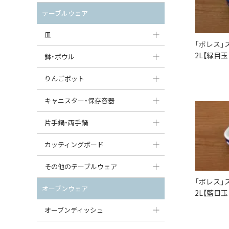
セット（ポット+カップ＆ソーサー）
クリーマー
ポットウォーマー
テーブルウェア
すべて見る
すべて見る
ピッチャー
皿
「ボレス」
コーヒードリッパー
2L【緑目
大皿（24cm〜）
鉢・ボウル
ティーバッグトレイ
中皿（18〜24cm）
大鉢（21cm〜）
りんごポット
すべて見る
小皿（13〜18cm）
中鉢（16〜21cm）
りんごポット
キャニスター・保存容器
豆皿（〜13cm）
小鉢（8〜16cm）
りんごポット小
キャニスター
片手鍋・両手鍋
丸皿
豆鉢（〜8cm）
すべて見る
つぼ
ソースパン（片手鍋）
カッティングボード
スープ皿
丸鉢・どんぶり・ボウル
はちみつポット
スープチュリーン
角型カッティングボード
その他のテーブルウェア
スクエア（角型）プレート
茶碗
「ボレス」
パンプキンポット
キャセロール
丸型カッティングボード
調味料入れ
オーブンウェア
2L【藍目
オーバルプレート
ウェイブボウル・スカラップ
ガーリックポット
すべて見る
すべて見る
グレイヴィーボート
オーブンディッシュ
ダルマプレート
角鉢
オニオンキャニスター
エッグカップ