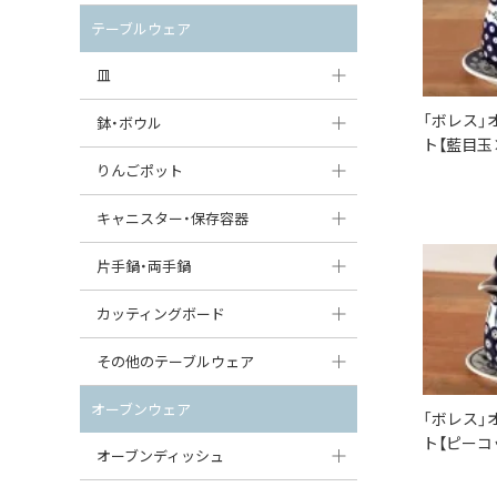
セット（ポット+カップ＆ソーサー）
クリーマー
ポットウォーマー
テーブルウェア
すべて見る
すべて見る
ピッチャー
皿
コーヒードリッパー
「ボレス」
大皿（24cm〜）
鉢・ボウル
ト【藍目玉
ティーバッグトレイ
中皿（18〜24cm）
大鉢（21cm〜）
りんごポット
すべて見る
小皿（13〜18cm）
中鉢（16〜21cm）
りんごポット
キャニスター・保存容器
豆皿（〜13cm）
小鉢（8〜16cm）
りんごポット小
キャニスター
片手鍋・両手鍋
丸皿
豆鉢（〜8cm）
すべて見る
つぼ
ソースパン（片手鍋）
カッティングボード
スープ皿
丸鉢・どんぶり・ボウル
はちみつポット
スープチュリーン
角型カッティングボード
その他のテーブルウェア
スクエア（角型）プレート
茶碗
パンプキンポット
キャセロール
丸型カッティングボード
調味料入れ
オーブンウェア
「ボレス」
オーバルプレート
ウェイブボウル・スカラップ
ガーリックポット
すべて見る
ト【ピーコ
すべて見る
グレイヴィーボート
オーブンディッシュ
ダルマプレート
角鉢
オニオンキャニスター
エッグカップ