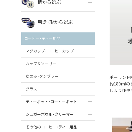
柄から選ぶ
VENA
ボレス
用途・形から選ぶ
ミレナ
VENA
その他のメーカー
コーヒー・ティー用品
ミレナ
マグカップ・コーヒーカップ
カップ＆ソーサー
ゆのみ・タンブラー
ポーランド
約180m
グラス
しょうゆや
ティーポット・コーヒーポット
ティーポット
シュガーボウル・クリーマー
コーヒーポット
シュガーボウル
その他のコーヒー・ティー用品