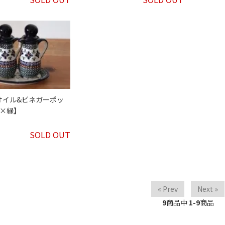
オイル&ビネガーポッ
青×緑】
SOLD OUT
« Prev
Next »
9
商品中
1-9
商品