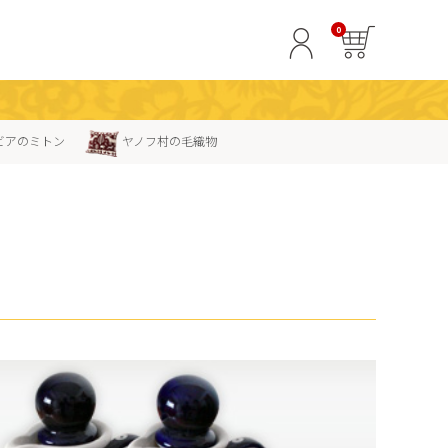
0
ビアのミトン
ヤノフ村の毛織物