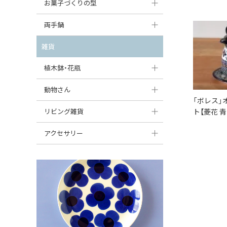
大型（24cm〜）
お菓子づくりの型
たまご型プレート
オーバルボウル
ガーリックキャニスター
アイスクリームカップ
中型（18〜24cm）
パウンド型
両手鍋
ハート型プレート
ハートボウル
チーズレディ
ケーキスタンド
お一人用・小型（〜18cm）
マフィン型
変形プレート
チュリーン
雑貨
葉っぱ型ボウル
チーズケース
カトラリー
ラウンドオーブンディッシュ（丸型）
すべて見る
分割ディッシュ
キャセロール
植木鉢・花瓶
りんご型ボウル
バターディッシュ
はしおき・カトラリーレスト
スクエアオーブンディッシュ
すべて見る
すべて見る
いちご型ボウル
植木鉢
動物さん
六角形ポット
すべて見る
「ボレス」
オーバルオーブンディッシュ
星型ボウル
花瓶
フィギュア・置物
リビング雑貨
ボトル
ト【菱花 
すべて見る
舟型ボウル
すべて見る
貯金箱
すべて見る
スツール
アクセサリー
スープカップ
小物入れ
時計
ビーズ
そば猪口・フリーカップ
花器
バス・洗面用品
ペンダントトップ
ココット
オーナメント
家具小物
すべて見る
薬味入れ
クリーマー
小物入れ
ミキシングボウル