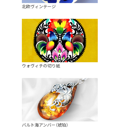
皿
アロマポット
北欧ヴィンテージ
ストレーナーボウル（水切り）
すべて見る
キャンドルインテリア
すべて見る
バスケット
装飾用タイル・プレート
ミニチュア
天使さま
ウォヴィチの切り紙
置物
カードスタンド
マグネット
すべて見る
バルト海アンバー（琥珀）